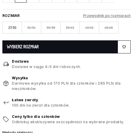
ROZMIAR
Przewodnik po rozmiarach
27/30
31/34
35/38
39/42
43/45
46/48
WYBIERZ ROZMIAR
Dostawa
Dostawa w ciągu 4–5 dni roboczych.
Wysyłka
Darmowa wysyłka od 170 PLN dla członków i 285 PLN dla
nieczłonków.
Łatwe zwroty
100 dni na zwrot dla członków.
Ceny tylko dla członków
Odblokuj ekskluzywne oszczędności na wybrane produkty.
Metody płatności