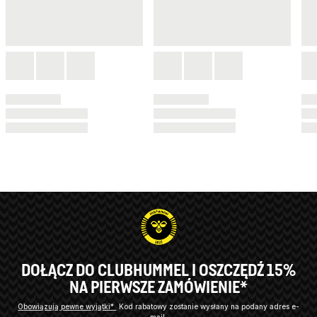
DOŁĄCZ DO CLUBHUMMEL I OSZCZĘDŹ 15%
NA PIERWSZE ZAMÓWIENIE*
Obowiązują pewne wyjątki*
Kod rabatowy zostanie wysłany na podany adres e-
mail.