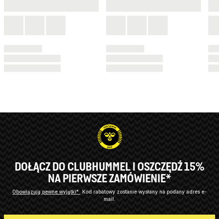
DOŁĄCZ DO CLUBHUMMEL I OSZCZĘDŹ 15%
NA PIERWSZE ZAMÓWIENIE*
Obowiązują pewne wyjątki*
Kod rabatowy zostanie wysłany na podany adres e-
mail.