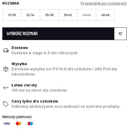
ROZMIAR
Przewodnik po rozmiarach
27/30
31/34
35/38
39/42
43/45
46/48
WYBIERZ ROZMIAR
Dostawa
Dostawa w ciągu 4–5 dni roboczych.
Wysyłka
Darmowa wysyłka od 170 PLN dla członków i 285 PLN dla
nieczłonków.
Łatwe zwroty
100 dni na zwrot dla członków.
Ceny tylko dla członków
Odblokuj ekskluzywne oszczędności na wybrane produkty.
Metody płatności