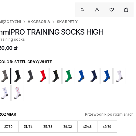
MĘŻCZYŹNI
AKCESORIA
SKARPETY
hmlPRO TRAINING SOCKS HIGH
Training socks
50,00 zł
KOLOR:
STEEL GRAY/WHITE
ROZMIAR
Przewodnik po rozmiarach
27/30
31/34
35/38
39/42
43/46
47/50