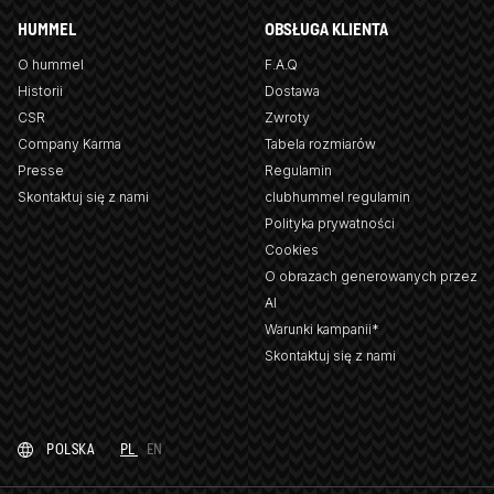
HUMMEL
OBSŁUGA KLIENTA
O hummel
F.A.Q
Historii
Dostawa
CSR
Zwroty
Company Karma
Tabela rozmiarów
Presse
Regulamin
Skontaktuj się z nami
clubhummel regulamin
Polityka prywatności
Cookies
O obrazach generowanych przez
AI
Warunki kampanii*
Skontaktuj się z nami
POLSKA
PL
EN