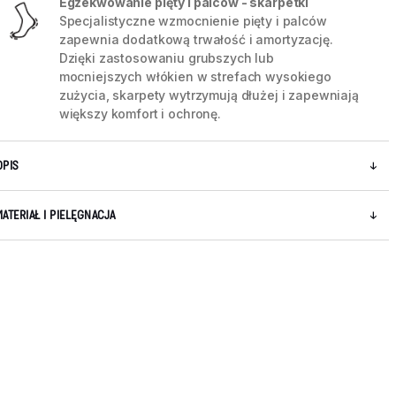
Egzekwowanie pięty i palców - skarpetki
Specjalistyczne wzmocnienie pięty i palców
zapewnia dodatkową trwałość i amortyzację.
Dzięki zastosowaniu grubszych lub
mocniejszych włókien w strefach wysokiego
zużycia, skarpety wytrzymują dłużej i zapewniają
większy komfort i ochronę.
OPIS
MATERIAŁ I PIELĘGNACJA