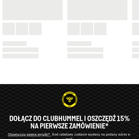
DOŁĄCZ DO CLUBHUMMEL I OSZCZĘDŹ 15%
NA PIERWSZE ZAMÓWIENIE*
Obowiązują pewne wyjątki*
Kod rabatowy zostanie wysłany na podany adres e-