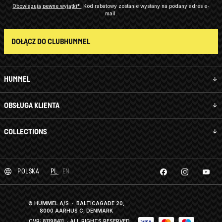
Obowiązują pewne wyjątki*
Kod rabatowy zostanie wysłany na podany adres e-
mail.
DOŁĄCZ DO CLUBHUMMEL
HUMMEL
OBSŁUGA KLIENTA
COLLECTIONS
POLSKA
PL
EN
© HUMMEL A/S · BALTICAGADE 20,
8000 AARHUS C, DENMARK
CVR: 81198411
· ALL RIGHTS RESERVED