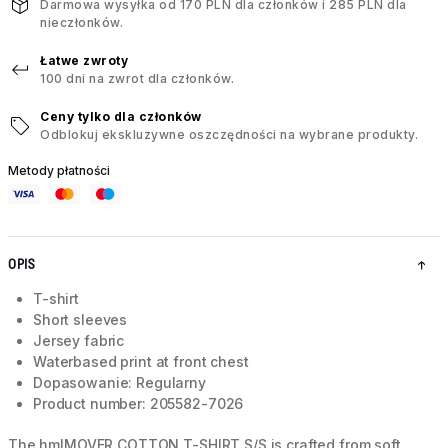
Darmowa wysyłka od 170 PLN dla członków i 285 PLN dla
nieczłonków.
Łatwe zwroty
100 dni na zwrot dla członków.
Ceny tylko dla członków
Odblokuj ekskluzywne oszczędności na wybrane produkty.
Metody płatności
OPIS
T-shirt
Short sleeves
Jersey fabric
Waterbased print at front chest
Dopasowanie: Regularny
Product number: 205582-7026
The hmlMOVER COTTON T-SHIRT S/S is crafted from soft