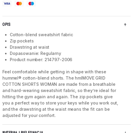
OPIS
Cotton-blend sweatshirt fabric
Zip pockets
Drawstring at waist
Dopasowanie: Regularny
Product number: 214797-2006
Feel comfortable while getting in shape with these
hummel® cotton-blend shorts. The hmlMOVE GRID
COTTON SHORTS WOMAN are made from a breathable
and hard-wearing sweatshirt fabric, so they’re ideal for
hitting the gym again and again. The zip pockets give
you a perfect way to store your keys while you work out,
and the drawstring at the waist means the fit can be
adjusted for your comfort.
MATERIAŁ I PIELĘGNACJA