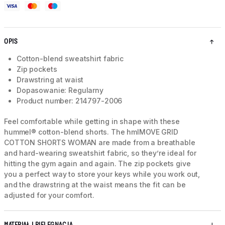
OPIS
Cotton-blend sweatshirt fabric
Zip pockets
Drawstring at waist
Dopasowanie: Regularny
Product number: 214797-2006
Feel comfortable while getting in shape with these
hummel® cotton-blend shorts. The hmlMOVE GRID
COTTON SHORTS WOMAN are made from a breathable
and hard-wearing sweatshirt fabric, so they’re ideal for
hitting the gym again and again. The zip pockets give
you a perfect way to store your keys while you work out,
and the drawstring at the waist means the fit can be
adjusted for your comfort.
MATERIAŁ I PIELĘGNACJA