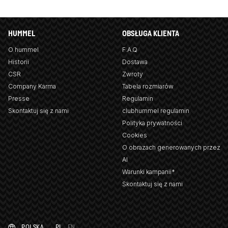
HUMMEL
OBSŁUGA KLIENTA
O hummel
F.A.Q
Historii
Dostawa
CSR
Zwroty
Company Karma
Tabela rozmiarów
Presse
Regulamin
Skontaktuj się z nami
clubhummel regulamin
Polityka prywatności
Cookies
O obrazach generowanych przez
AI
Warunki kampanii*
Skontaktuj się z nami
POLSKA
PL
EN