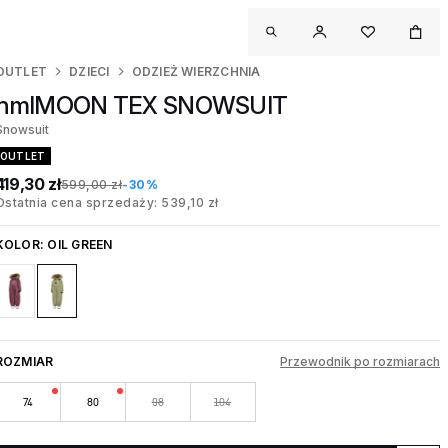
OUTLET
DZIECI
ODZIEŻ WIERZCHNIA
hmlMOON TEX SNOWSUIT
Snowsuit
OUTLET
419,30 zł
599,00 zł
-30%
Ostatnia cena sprzedaży: 539,10 zł
KOLOR:
OIL GREEN
ROZMIAR
Przewodnik po rozmiarach
74
80
98
104