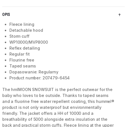
OPIS
Fleece lining
Detachable hood
Storm cuff
WP10000/MVP8000
Reflex detailing
Regular fit
Flourine free
Taped seams
Dopasowanie: Regularny
Product number: 207479-6454
The hmlMOON SNOWSUIT is the perfect outwear for the
baby who loves to be outside. Thanks to taped seams
and a fluorine free water repellent coating, this hummel®
product is not only waterproof but environmentally
friendly. The jacket offers a HH of 10000 and a
breathability of 5000 alongside extra insulation at the
back and practical storm cuffs. Fleece lining at the upper