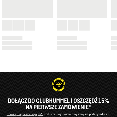
DOŁĄCZ DO CLUBHUMMEL I OSZCZĘDŹ 15%
NA PIERWSZE ZAMÓWIENIE*
Obowiązują pewne wyjątki*
Kod rabatowy zostanie wysłany na podany adres e-