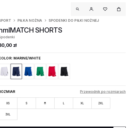
SPORT
PIŁKA NOŻNA
SPODENKI DO PIŁKI NOŻNEJ
hmlMATCH SHORTS
Spodenki
80,00 zł
KOLOR:
MARINE/WHITE
ROZMIAR
Przewodnik po rozmiarach
XS
S
M
L
XL
2XL
3XL