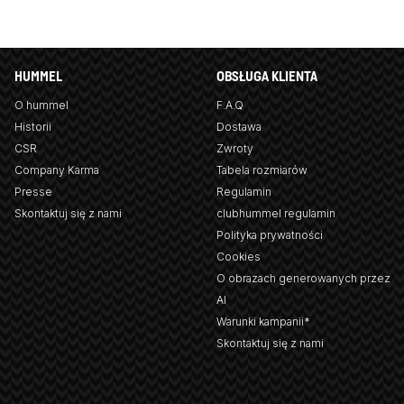
HUMMEL
OBSŁUGA KLIENTA
O hummel
F.A.Q
Historii
Dostawa
CSR
Zwroty
Company Karma
Tabela rozmiarów
Presse
Regulamin
Skontaktuj się z nami
clubhummel regulamin
Polityka prywatności
Cookies
O obrazach generowanych przez
AI
Warunki kampanii*
Skontaktuj się z nami