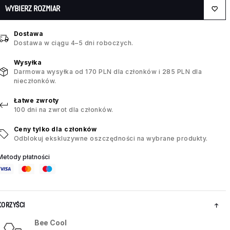
WYBIERZ ROZMIAR
Dostawa
Dostawa w ciągu 4–5 dni roboczych.
Wysyłka
Darmowa wysyłka od 170 PLN dla członków i 285 PLN dla
nieczłonków.
Łatwe zwroty
100 dni na zwrot dla członków.
Ceny tylko dla członków
Odblokuj ekskluzywne oszczędności na wybrane produkty.
Metody płatności
KORZYŚCI
Bee Cool