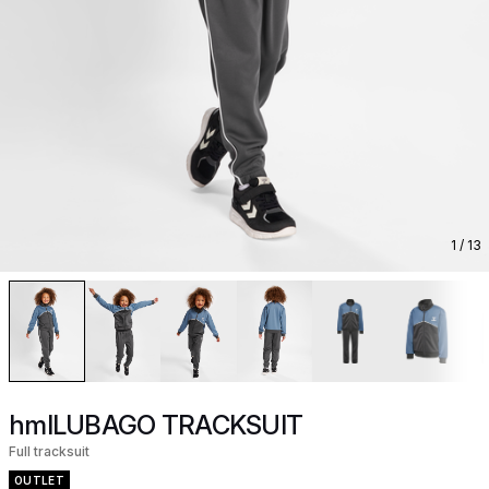
1
/ 13
hmlLUBAGO TRACKSUIT
Full tracksuit
OUTLET