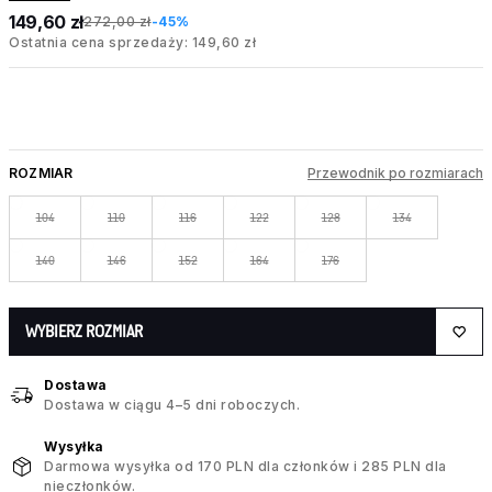
149,60 zł
272,00 zł
-45%
Ostatnia cena sprzedaży: 149,60 zł
ROZMIAR
Przewodnik po rozmiarach
104
110
116
122
128
134
140
146
152
164
176
WYBIERZ ROZMIAR
Dostawa
Dostawa w ciągu 4–5 dni roboczych.
Wysyłka
Darmowa wysyłka od 170 PLN dla członków i 285 PLN dla
nieczłonków.