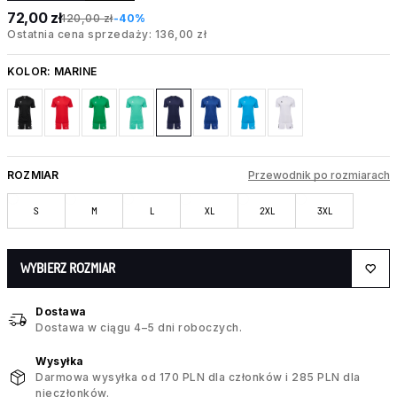
72,00 zł
120,00 zł
-40%
Ostatnia cena sprzedaży: 136,00 zł
KOLOR:
MARINE
ROZMIAR
Przewodnik po rozmiarach
S
M
L
XL
2XL
3XL
WYBIERZ ROZMIAR
Dostawa
Dostawa w ciągu 4–5 dni roboczych.
Wysyłka
Darmowa wysyłka od 170 PLN dla członków i 285 PLN dla
nieczłonków.