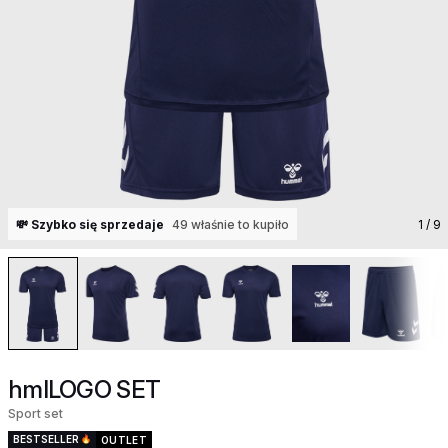
💸 Szybko się sprzedaje
49 właśnie to kupiło
1
/ 9
hmlLOGO SET
Sport set
BESTSELLER
OUTLET