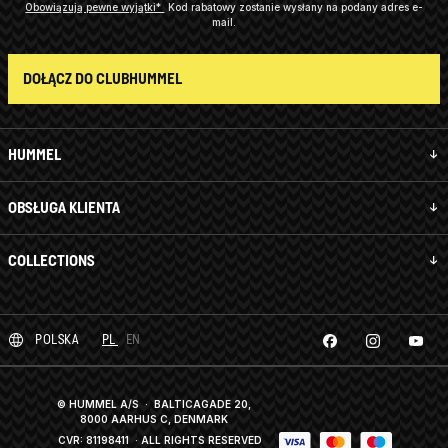
Obowiązują pewne wyjątki*
Kod rabatowy zostanie wysłany na podany adres e-
mail.
DOŁĄCZ DO CLUBHUMMEL
HUMMEL
OBSŁUGA KLIENTA
COLLECTIONS
POLSKA
PL
EN
© HUMMEL A/S · BALTICAGADE 20,
8000 AARHUS C, DENMARK
CVR: 81198411
· ALL RIGHTS RESERVED