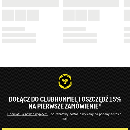
DOŁĄCZ DO CLUBHUMMEL I OSZCZĘDŹ 15%
NA PIERWSZE ZAMÓWIENIE*
Obowiązują pewne wyjątki*
Kod rabatowy zostanie wysłany na podany adres e-
mail.