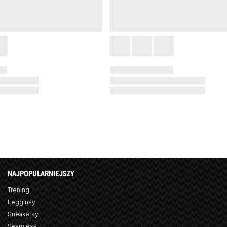
NAJPOPULARNIEJSZY
Trening
Legginsy
Sneakersy
Seamless