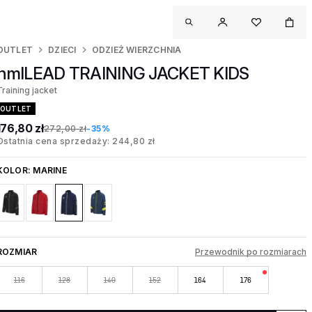
OUTLET
DZIECI
ODZIEŻ WIERZCHNIA
hmlLEAD TRAINING JACKET KIDS
Training jacket
OUTLET
176,80 zł
272,00 zł
-35%
Ostatnia cena sprzedaży: 244,80 zł
KOLOR:
MARINE
ROZMIAR
Przewodnik po rozmiarach
116
128
140
152
164
176