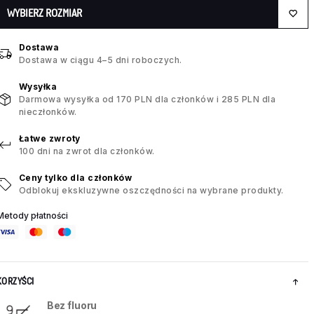
WYBIERZ ROZMIAR
Dostawa
Dostawa w ciągu 4–5 dni roboczych.
Wysyłka
Darmowa wysyłka od 170 PLN dla członków i 285 PLN dla
nieczłonków.
Łatwe zwroty
100 dni na zwrot dla członków.
Ceny tylko dla członków
Odblokuj ekskluzywne oszczędności na wybrane produkty.
Metody płatności
KORZYŚCI
Bez fluoru