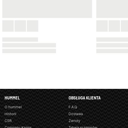
HUMMEL
OBSŁUGA KLIENTA
O hummel
F.A.Q
Historii
Dostawa
CSR
Zwroty
Company Karma
Tabela rozmiarów