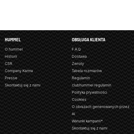
HUMMEL
OBSŁUGA KLIENTA
O hummel
F.A.Q
Historii
Dostawa
CSR
Zwroty
Company Karma
Tabela rozmiarów
Presse
Regulamin
Skontaktuj się z nami
clubhummel regulamin
Polityka prywatności
Cookies
O obrazach generowanych przez
AI
Warunki kampanii*
Skontaktuj się z nami