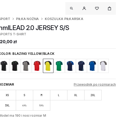
SPORT
PIŁKA NOŻNA
KOSZULKA PIŁKARSKA
hmlLEAD 2.0 JERSEY S/S
SPORTS T-SHIRT
120,00 zł
KOLOR:
BLAZING YELLOW/BLACK
ROZMIAR
Przewodnik po rozmiarach
XS
S
M
L
XL
2XL
3XL
4XL
5XL
Model ma 190 i nosi rozmiar M