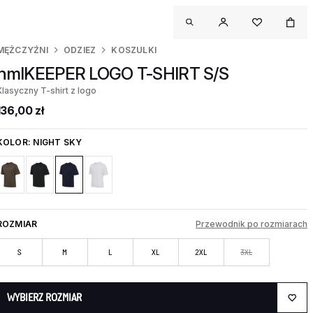
MĘŻCZYŹNI
ODZIEZ
KOSZULKI
hmlKEEPER LOGO T-SHIRT S/S
Klasyczny T-shirt z logo
136,00 zł
KOLOR:
NIGHT SKY
ROZMIAR
Przewodnik po rozmiarach
S
M
L
XL
2XL
3XL
WYBIERZ ROZMIAR