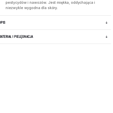
pestycydów i nawozów. Jest miękka, oddychająca i
niezwykle wygodna dla skóry.
OPIS
MATERIAŁ I PIELĘGNACJA
5 / 9