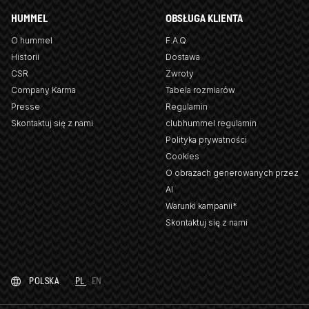
HUMMEL
OBSŁUGA KLIENTA
O hummel
F.A.Q
Historii
Dostawa
CSR
Zwroty
Company Karma
Tabela rozmiarów
Presse
Regulamin
Skontaktuj się z nami
clubhummel regulamin
Polityka prywatności
Cookies
O obrazach generowanych przez
AI
Warunki kampanii*
Skontaktuj się z nami
POLSKA
PL
EN