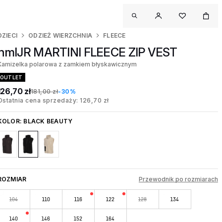
DZIECI
ODZIEŻ WIERZCHNIA
FLEECE
hmlJR MARTINI FLEECE ZIP VEST
Kamizelka polarowa z zamkiem błyskawicznym
OUTLET
126,70 zł
181,00 zł
-30%
Ostatnia cena sprzedaży: 126,70 zł
KOLOR:
BLACK BEAUTY
ROZMIAR
Przewodnik po rozmiarach
104
110
116
122
128
134
140
146
152
164