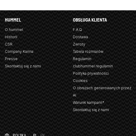
HUMMEL
OBSŁUGA KLIENTA
O hummel
F.A.Q
Historii
Dostawa
CSR
Zwroty
Company Karma
Tabela rozmiarów
Presse
Regulamin
Skontaktuj się z nami
clubhummel regulamin
Polityka prywatności
Cookies
O obrazach generowanych przez
AI
Warunki kampanii*
Skontaktuj się z nami
POLSKA
PL
EN