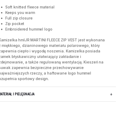
Soft knitted fleece material
Keeps you warm
Full zip closure
Zip pocket
Embroidered hummel logo
Kamizelka hmlJR MARTINI FLEECE ZIP VEST jest wykonana
z miękkiego, dzianinowego materiału polarowego, który
zapewnia ciepło i wygodę noszenia. Kamizelka posiada
zamek błyskawiczny ułatwiający zakładanie i
zdejmowanie, a także regulowaną wentylację. Kieszeń na
suwak zapewnia bezpieczne przechowywanie
najważniejszych rzeczy, a haftowane logo hummel
uzupełnia sportowy design.
5 / 9
MATERIAŁ I PIELĘGNACJA