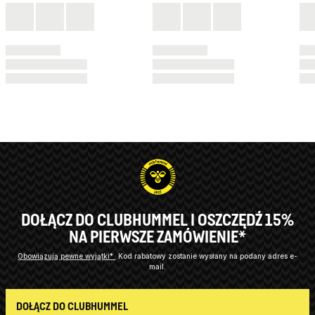
DOŁĄCZ DO CLUBHUMMEL I OSZCZĘDŹ 15%
NA PIERWSZE ZAMÓWIENIE*
Obowiązują pewne wyjątki*
Kod rabatowy zostanie wysłany na podany adres e-
mail.
DOŁĄCZ DO CLUBHUMMEL