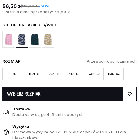
56,50 zł
113,00 zł
-50%
Ostatnia cena sprzedaży: 56,50 zł
KOLOR:
DRESS BLUES/WHITE
ROZMIAR
Przewodnik po rozmiarach
104
110/116
122/128
134/140
146/152
158/164
WYBIERZ ROZMIAR
Dostawa
Dostawa w ciągu 4–5 dni roboczych.
Wysyłka
Darmowa wysyłka od 170 PLN dla członków i 285 PLN dla
nieczłonków.