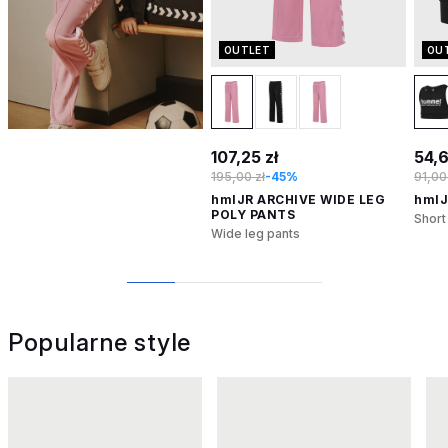
OUTLET
OU
107,25 zł
54,6
195,00 zł
-45%
91,00
hmlJR ARCHIVE WIDE LEG
hmlJ
POLY PANTS
Short
Wide leg pants
1
2
3
4
Popularne style