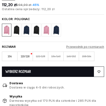
112,20 zł
204,00 zł
-45%
Ostatnia cena sprzedaży: 112,20 zł
KOLOR:
POLIGNAC
ROZMIAR
Przewodnik po rozmiarach
104
110/116
122/128
134/140
146/152
158/164
WYBIERZ ROZMIAR
Dostawa
Dostawa w ciągu 4–5 dni roboczych.
Wysyłka
Darmowa wysyłka od 170 PLN dla członków i 285 PLN dla
nieczłonków.