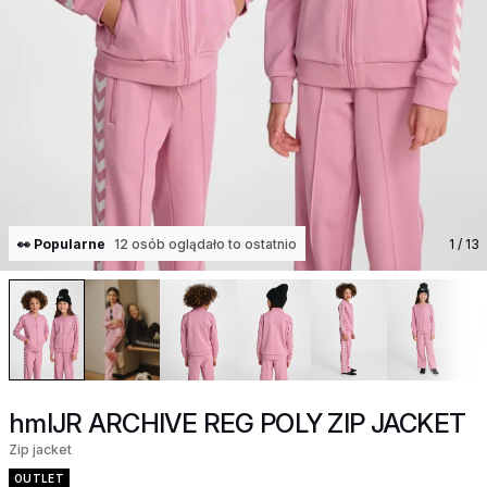
👀 Popularne
12 osób oglądało to ostatnio
1
/ 13
hmlJR ARCHIVE REG POLY ZIP JACKET
Zip jacket
OUTLET