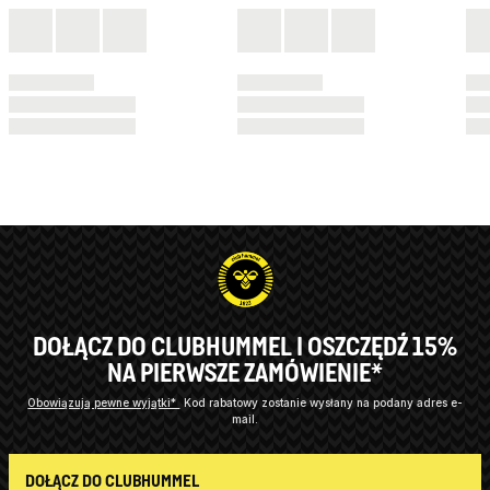
DOŁĄCZ DO CLUBHUMMEL I OSZCZĘDŹ 15%
NA PIERWSZE ZAMÓWIENIE*
Obowiązują pewne wyjątki*
Kod rabatowy zostanie wysłany na podany adres e-
mail.
DOŁĄCZ DO CLUBHUMMEL