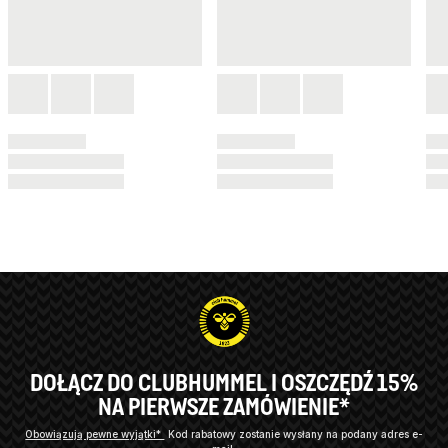
DOŁĄCZ DO CLUBHUMMEL I OSZCZĘDŹ 15%
NA PIERWSZE ZAMÓWIENIE*
Obowiązują pewne wyjątki*
Kod rabatowy zostanie wysłany na podany adres e-