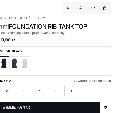
KOBIETY
ODZIEŻ
TOPY
hmlFOUNDATION RIB TANK TOP
Top na ramiączkach z prążkowanej dzianiny
113,00 zł
KOLOR:
BLACK
ROZMIAR
Przewodnik po rozmiarach
XS
S
M
L
XL
WYBIERZ ROZMIAR