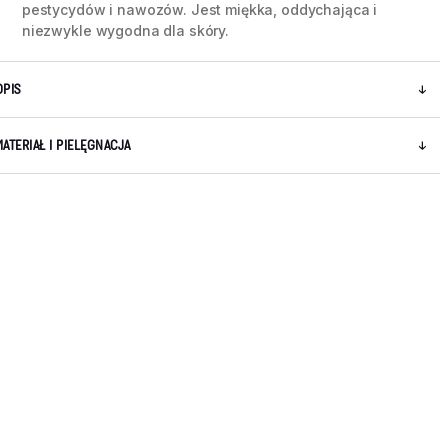
pestycydów i nawozów. Jest miękka, oddychająca i
niezwykle wygodna dla skóry.
OPIS
MATERIAŁ I PIELĘGNACJA
5 / 8