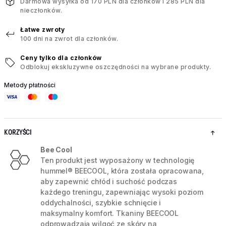
Darmowa wysyłka od 170 PLN dla członków i 285 PLN dla
nieczłonków.
Łatwe zwroty
100 dni na zwrot dla członków.
Ceny tylko dla członków
Odblokuj ekskluzywne oszczędności na wybrane produkty.
Metody płatności
KORZYŚCI
Bee Cool
Ten produkt jest wyposażony w technologię
hummel® BEECOOL, która została opracowana,
aby zapewnić chłód i suchość podczas
każdego treningu, zapewniając wysoki poziom
oddychalności, szybkie schnięcie i
maksymalny komfort. Tkaniny BEECOOL
odprowadzają wilgoć ze skóry na