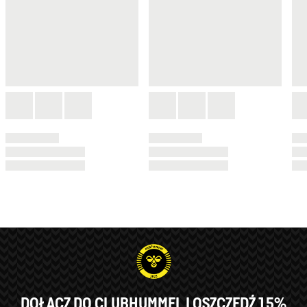
DOŁĄCZ DO CLUBHUMMEL I OSZCZĘDŹ 15%