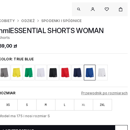
KOBIETY
ODZIEŻ
SPODENKI I SPÓDNICE
hmlESSENTIAL SHORTS WOMAN
Shorts
69,00 zł
KOLOR:
TRUE BLUE
ROZMIAR
Przewodnik po rozmiarach
XS
S
M
L
XL
2XL
Model ma 175 i nosi rozmiar S