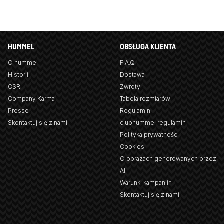
HUMMEL
OBSŁUGA KLIENTA
O hummel
F.A.Q
Historii
Dostawa
CSR
Zwroty
Company Karma
Tabela rozmiarów
Presse
Regulamin
Skontaktuj się z nami
clubhummel regulamin
Polityka prywatności
Cookies
O obrazach generowanych przez
AI
Warunki kampanii*
Skontaktuj się z nami