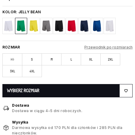
KOLOR:
JELLY BEAN
ROZMIAR
Przewodnik po rozmiarach
XS
S
M
L
XL
2XL
3XL
4XL
WYBIERZ ROZMIAR
Dostawa
Dostawa w ciągu 4–5 dni roboczych.
Wysyłka
Darmowa wysyłka od 170 PLN dla członków i 285 PLN dla
nieczłonków.