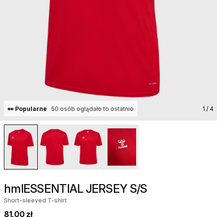
👀 Popularne
50 osób oglądało to ostatnio
1
/ 4
hmlESSENTIAL JERSEY S/S
Short-sleeved T-shirt
81,00 zł