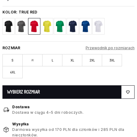
KOLOR:
TRUE RED
ROZMIAR
Przewodnik po rozmiarach
S
M
L
XL
2XL
3XL
4XL
WYBIERZ ROZMIAR
Dostawa
Dostawa w ciągu 4–5 dni roboczych.
Wysyłka
Darmowa wysyłka od 170 PLN dla członków i 285 PLN dla
nieczłonków.