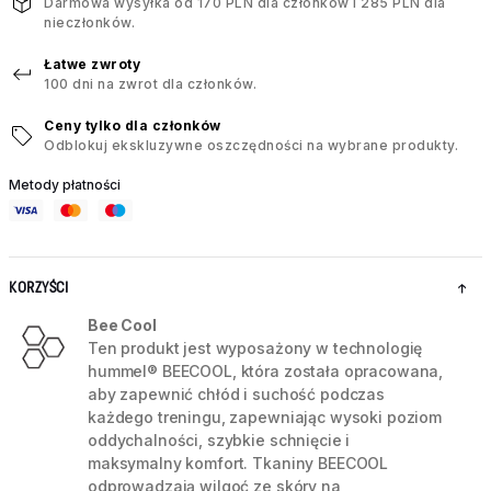
Darmowa wysyłka od 170 PLN dla członków i 285 PLN dla
nieczłonków.
Łatwe zwroty
100 dni na zwrot dla członków.
Ceny tylko dla członków
Odblokuj ekskluzywne oszczędności na wybrane produkty.
Metody płatności
KORZYŚCI
Bee Cool
Ten produkt jest wyposażony w technologię
hummel® BEECOOL, która została opracowana,
aby zapewnić chłód i suchość podczas
każdego treningu, zapewniając wysoki poziom
oddychalności, szybkie schnięcie i
maksymalny komfort. Tkaniny BEECOOL
odprowadzają wilgoć ze skóry na