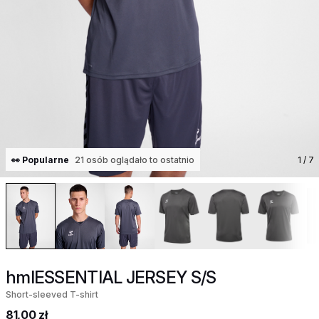
👀 Popularne
21 osób oglądało to ostatnio
1
/ 7
hmlESSENTIAL JERSEY S/S
Short-sleeved T-shirt
81,00 zł