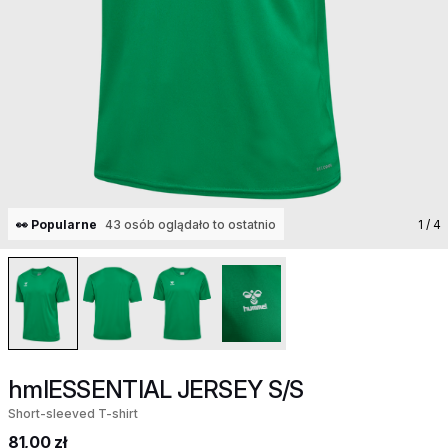
👀 Popularne
43 osób oglądało to ostatnio
1
/ 4
hmlESSENTIAL JERSEY S/S
Short-sleeved T-shirt
81,00 zł