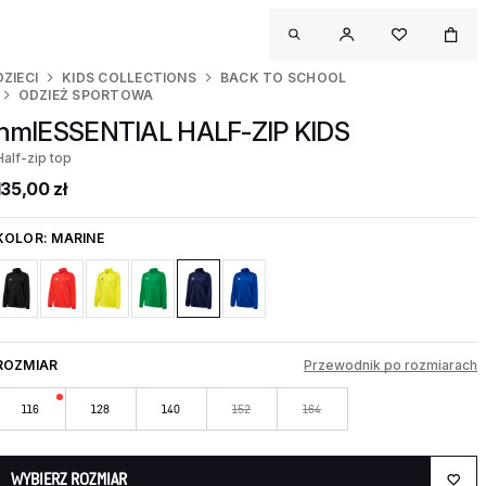
DZIECI
KIDS COLLECTIONS
BACK TO SCHOOL
ODZIEŻ SPORTOWA
hmlESSENTIAL HALF-ZIP KIDS
Half-zip top
135,00 zł
KOLOR:
MARINE
ROZMIAR
Przewodnik po rozmiarach
116
128
140
152
164
WYBIERZ ROZMIAR