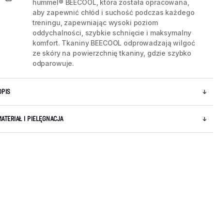
hummel® BEECOOL, która została opracowana,
aby zapewnić chłód i suchość podczas każdego
treningu, zapewniając wysoki poziom
oddychalności, szybkie schnięcie i maksymalny
komfort. Tkaniny BEECOOL odprowadzają wilgoć
ze skóry na powierzchnię tkaniny, gdzie szybko
odparowuje.
OPIS
MATERIAŁ I PIELĘGNACJA
5 / 11