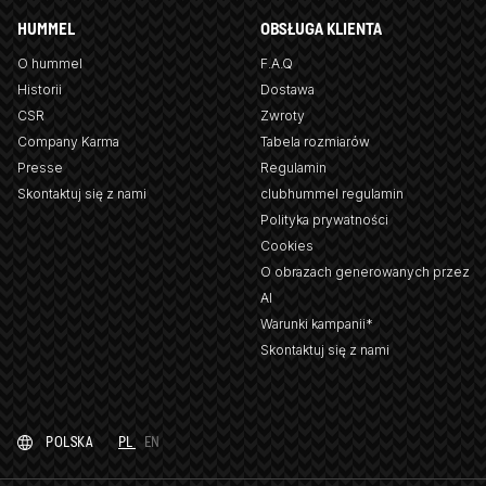
HUMMEL
OBSŁUGA KLIENTA
O hummel
F.A.Q
Historii
Dostawa
CSR
Zwroty
Company Karma
Tabela rozmiarów
Presse
Regulamin
Skontaktuj się z nami
clubhummel regulamin
Polityka prywatności
Cookies
O obrazach generowanych przez
AI
Warunki kampanii*
Skontaktuj się z nami
POLSKA
PL
EN