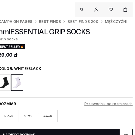
CAMPAIGN PAGES
BEST FINDS
BEST FINDS 200
MĘŻCZYŹNI
hmlESSENTIAL GRIP SOCKS
Grip socks
BESTSELLER
59,00 zł
KOLOR:
WHITE/BLACK
ROZMIAR
Przewodnik po rozmiarach
35/38
39/42
43/46