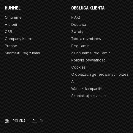
HUMMEL
OBSŁUGA KLIENTA
O hummel
F.A.Q
Historii
Dostawa
CSR
Zwroty
Company Karma
Tabela rozmiarów
Presse
Regulamin
Skontaktuj się z nami
clubhummel regulamin
Polityka prywatności
Cookies
O obrazach generowanych przez
AI
Warunki kampanii*
Skontaktuj się z nami
POLSKA
PL
EN