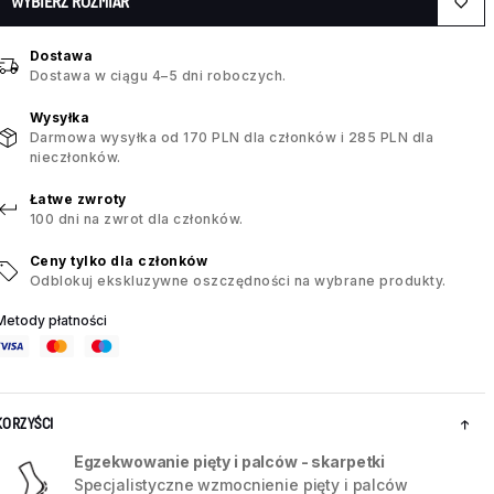
WYBIERZ ROZMIAR
Dostawa
Dostawa w ciągu 4–5 dni roboczych.
Wysyłka
Darmowa wysyłka od 170 PLN dla członków i 285 PLN dla
nieczłonków.
Łatwe zwroty
100 dni na zwrot dla członków.
Ceny tylko dla członków
Odblokuj ekskluzywne oszczędności na wybrane produkty.
Metody płatności
KORZYŚCI
Egzekwowanie pięty i palców - skarpetki
Specjalistyczne wzmocnienie pięty i palców