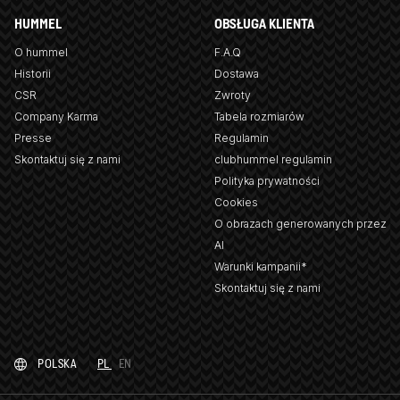
HUMMEL
OBSŁUGA KLIENTA
O hummel
F.A.Q
Historii
Dostawa
CSR
Zwroty
Company Karma
Tabela rozmiarów
Presse
Regulamin
Skontaktuj się z nami
clubhummel regulamin
Polityka prywatności
Cookies
O obrazach generowanych przez
AI
Warunki kampanii*
Skontaktuj się z nami
POLSKA
PL
EN