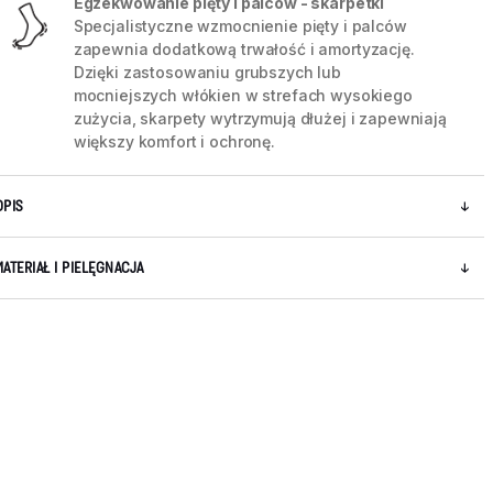
Egzekwowanie pięty i palców - skarpetki
Specjalistyczne wzmocnienie pięty i palców
zapewnia dodatkową trwałość i amortyzację.
Dzięki zastosowaniu grubszych lub
mocniejszych włókien w strefach wysokiego
zużycia, skarpety wytrzymują dłużej i zapewniają
większy komfort i ochronę.
OPIS
MATERIAŁ I PIELĘGNACJA