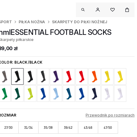
SPORT
PIŁKA NOŻNA
SKARPETY DO PIŁKI NOŻNEJ
hmlESSENTIAL FOOTBALL SOCKS
Skarpety piłkarskie
39,00 zł
KOLOR:
BLACK/BLACK
ROZMIAR
Przewodnik po rozmiarach
27/30
31/34
35/38
39/42
43/46
47/50