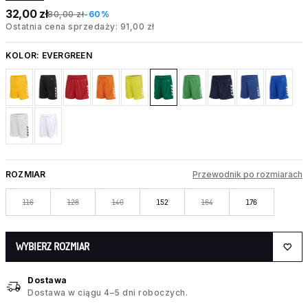
32,00 zł
80,00 zł
-60%
Ostatnia cena sprzedaży: 91,00 zł
KOLOR:
EVERGREEN
ROZMIAR
Przewodnik po rozmiarach
116
128
140
152
164
176
WYBIERZ ROZMIAR
Dostawa
Dostawa w ciągu 4–5 dni roboczych.