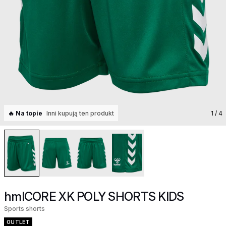
🔥 Na topie
Inni kupują ten produkt
1
/ 4
hmlCORE XK POLY SHORTS KIDS
Sports shorts
OUTLET