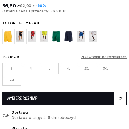
36,80 zł
92,00 zł
-60%
Ostatnia cena sprzedaży: 36,80 zł
KOLOR:
JELLY BEAN
ROZMIAR
Przewodnik po rozmiarach
S
M
L
XL
2XL
3XL
4XL
WYBIERZ ROZMIAR
Dostawa
Dostawa w ciągu 4–5 dni roboczych.
Wysyłka