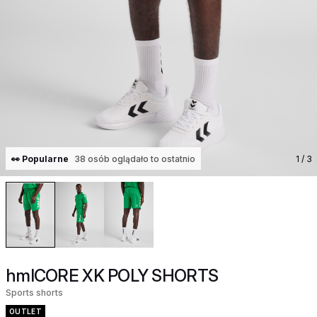
👀 Popularne
38 osób oglądało to ostatnio
1
/ 3
hmlCORE XK POLY SHORTS
Sports shorts
OUTLET