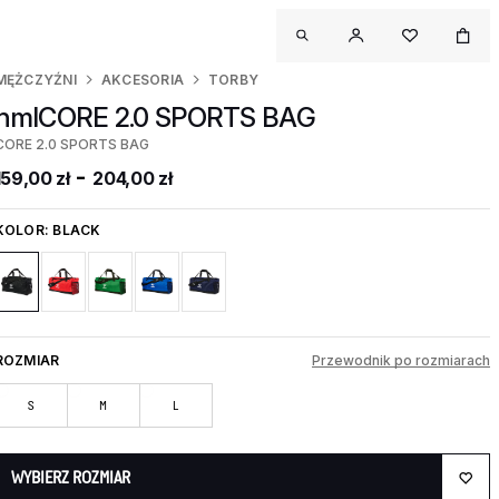
MĘŻCZYŹNI
AKCESORIA
TORBY
hmlCORE 2.0 SPORTS BAG
CORE 2.0 SPORTS BAG
-
159,00 zł
204,00 zł
KOLOR:
BLACK
ROZMIAR
Przewodnik po rozmiarach
S
M
L
WYBIERZ ROZMIAR