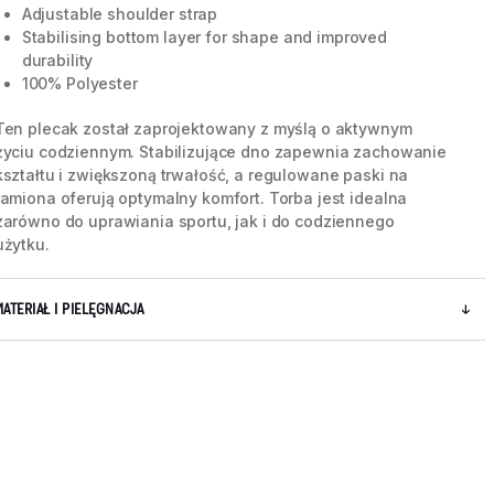
Adjustable shoulder strap
Stabilising bottom layer for shape and improved
durability
100% Polyester
Ten plecak został zaprojektowany z myślą o aktywnym
życiu codziennym. Stabilizujące dno zapewnia zachowanie
kształtu i zwiększoną trwałość, a regulowane paski na
ramiona oferują optymalny komfort. Torba jest idealna
zarówno do uprawiania sportu, jak i do codziennego
użytku.
MATERIAŁ I PIELĘGNACJA