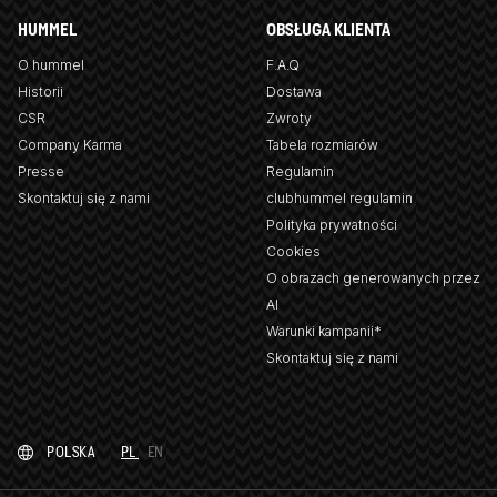
HUMMEL
OBSŁUGA KLIENTA
O hummel
F.A.Q
Historii
Dostawa
CSR
Zwroty
Company Karma
Tabela rozmiarów
Presse
Regulamin
Skontaktuj się z nami
clubhummel regulamin
Polityka prywatności
Cookies
O obrazach generowanych przez
AI
Warunki kampanii*
Skontaktuj się z nami
POLSKA
PL
EN