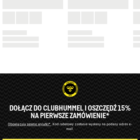
DOŁĄCZ DO CLUBHUMMEL I OSZCZĘDŹ 15%
NA PIERWSZE ZAMÓWIENIE*
Obowiązują pewne wyjątki*
Kod rabatowy zostanie wysłany na podany adres e-
mail.