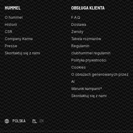
HUMMEL
OBSŁUGA KLIENTA
O hummel
F.A.Q
Historii
Dostawa
CSR
Zwroty
Company Karma
Tabela rozmiarów
Presse
Regulamin
Skontaktuj się z nami
clubhummel regulamin
Polityka prywatności
Cookies
O obrazach generowanych przez
AI
Warunki kampanii*
Skontaktuj się z nami
POLSKA
PL
EN