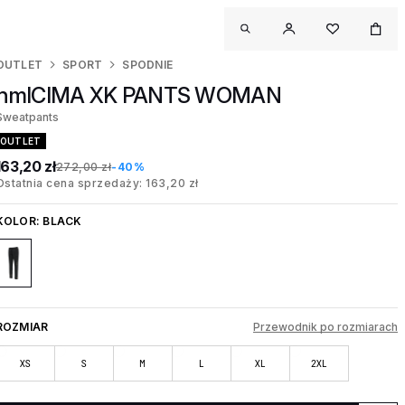
OUTLET
SPORT
SPODNIE
hmlCIMA XK PANTS WOMAN
Sweatpants
OUTLET
163,20 zł
272,00 zł
-40%
Ostatnia cena sprzedaży: 163,20 zł
KOLOR:
BLACK
ROZMIAR
Przewodnik po rozmiarach
XS
S
M
L
XL
2XL