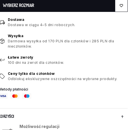
WYBIERZ ROZMIAR
Dostawa
Dostawa w ciągu 4–5 dni roboczych.
Wysyłka
Darmowa wysyłka od 170 PLN dla członków i 285 PLN dla
nieczłonków.
Łatwe zwroty
100 dni na zwrot dla członków.
Ceny tylko dla członków
Odblokuj ekskluzywne oszczędności na wybrane produkty.
Metody płatności
KORZYŚCI
Możliwość regulacji