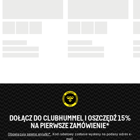
DOŁĄCZ DO CLUBHUMMEL I OSZCZĘDŹ 15%
NA PIERWSZE ZAMÓWIENIE*
Obowiązują pewne wyjątki*
Kod rabatowy zostanie wysłany na podany adres e-
mail.