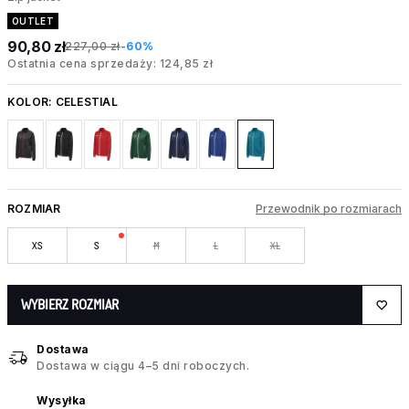
OUTLET
90,80 zł
227,00 zł
-60%
Ostatnia cena sprzedaży: 124,85 zł
KOLOR:
CELESTIAL
ROZMIAR
Przewodnik po rozmiarach
XS
S
M
L
XL
WYBIERZ ROZMIAR
Dostawa
Dostawa w ciągu 4–5 dni roboczych.
Wysyłka