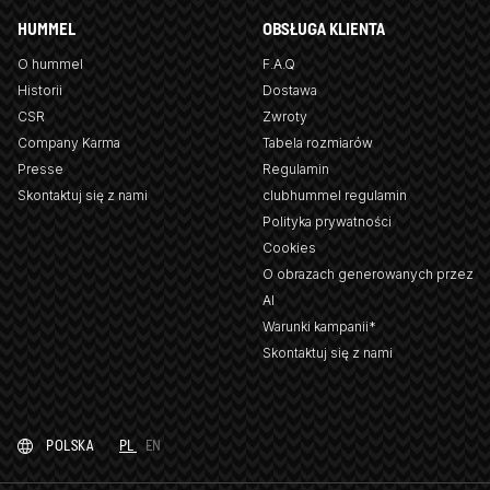
HUMMEL
OBSŁUGA KLIENTA
O hummel
F.A.Q
Historii
Dostawa
CSR
Zwroty
Company Karma
Tabela rozmiarów
Presse
Regulamin
Skontaktuj się z nami
clubhummel regulamin
Polityka prywatności
Cookies
O obrazach generowanych przez
AI
Warunki kampanii*
Skontaktuj się z nami
POLSKA
PL
EN