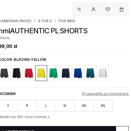
CAMPAIGN PAGES
3 FOR 2
FOR MEN
hmlAUTHENTIC PL SHORTS
Shorts
99,00 zł
KOLOR:
BLAZING YELLOW
ROZMIAR
Przewodnik po rozmiarach
S
M
L
XL
2XL
3XL
Model ma 190 i nosi rozmiar L