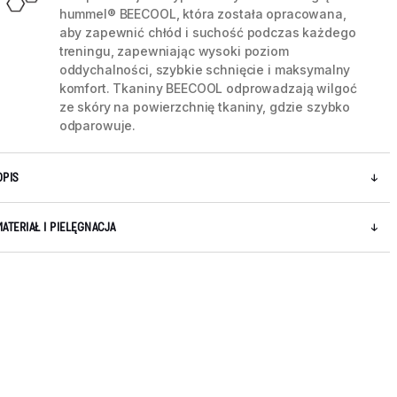
hummel® BEECOOL, która została opracowana,
aby zapewnić chłód i suchość podczas każdego
treningu, zapewniając wysoki poziom
oddychalności, szybkie schnięcie i maksymalny
komfort. Tkaniny BEECOOL odprowadzają wilgoć
ze skóry na powierzchnię tkaniny, gdzie szybko
odparowuje.
OPIS
MATERIAŁ I PIELĘGNACJA
5 / 8