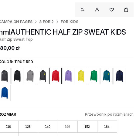
CAMPAIGN PAGES
3 FOR 2
FOR KIDS
hmlAUTHENTIC HALF ZIP SWEAT KIDS
Half Zip Sweat Top
180,00 zł
KOLOR:
TRUE RED
ROZMIAR
Przewodnik po rozmiarach
116
128
140
146
152
164