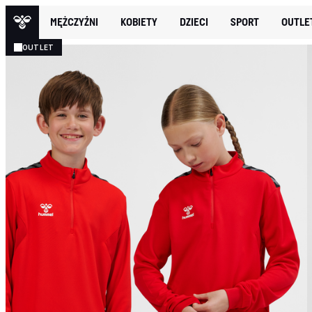
MĘŻCZYŹNI
KOBIETY
DZIECI
SPORT
OUTLE
OUTLET