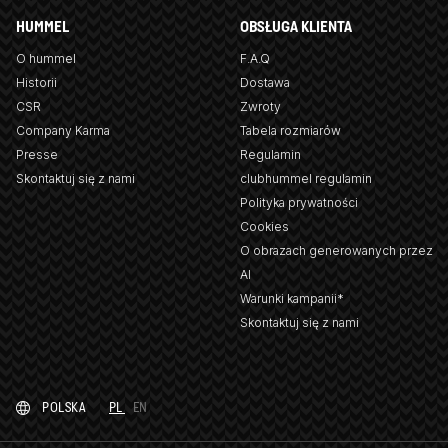
HUMMEL
OBSŁUGA KLIENTA
O hummel
F.A.Q
Historii
Dostawa
CSR
Zwroty
Company Karma
Tabela rozmiarów
Presse
Regulamin
Skontaktuj się z nami
clubhummel regulamin
Polityka prywatności
Cookies
O obrazach generowanych przez
AI
Warunki kampanii*
Skontaktuj się z nami
POLSKA
PL
EN