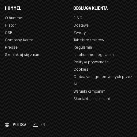
HUMMEL
OBSŁUGA KLIENTA
O hummel
F.A.Q
Historii
Dostawa
CSR
Zwroty
Company Karma
Tabela rozmiarów
Presse
Regulamin
Skontaktuj się z nami
clubhummel regulamin
Polityka prywatności
Cookies
O obrazach generowanych przez
AI
Warunki kampanii*
Skontaktuj się z nami
POLSKA
PL
EN