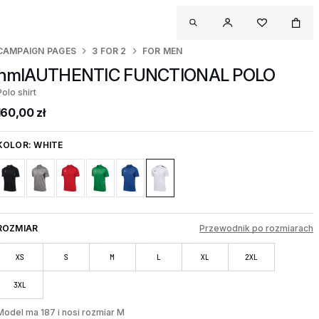
CAMPAIGN PAGES
3 FOR 2
FOR MEN
hmlAUTHENTIC FUNCTIONAL POLO
Polo shirt
160,00 zł
KOLOR:
WHITE
ROZMIAR
Przewodnik po rozmiarach
XS
S
M
L
XL
2XL
3XL
Model ma 187 i nosi rozmiar M