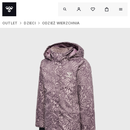
OUTLET
DZIECI
ODZIEŻ WIERZCHNIA