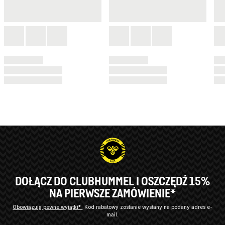
DOŁĄCZ DO CLUBHUMMEL I OSZCZĘDŹ 15%
NA PIERWSZE ZAMÓWIENIE*
Obowiązują pewne wyjątki*
Kod rabatowy zostanie wysłany na podany adres e-
mail.