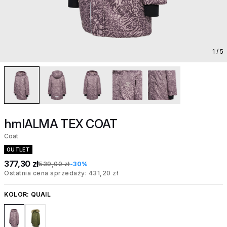
1
/ 5
hmlALMA TEX COAT
Coat
OUTLET
377,30 zł
539,00 zł
-30%
Ostatnia cena sprzedaży: 431,20 zł
KOLOR:
QUAIL