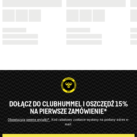
DOŁĄCZ DO CLUBHUMMEL I OSZCZĘDŹ 15%
NA PIERWSZE ZAMÓWIENIE*
Obowiązują pewne wyjątki*
Kod rabatowy zostanie wysłany na podany adres e-
mail.