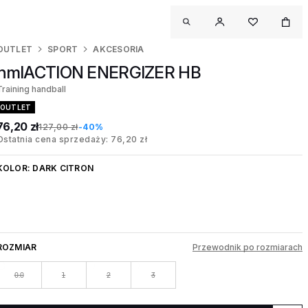
OUTLET
SPORT
AKCESORIA
hmlACTION ENERGIZER HB
Training handball
OUTLET
76,20 zł
127,00 zł
-40%
Ostatnia cena sprzedaży: 76,20 zł
KOLOR:
DARK CITRON
ROZMIAR
Przewodnik po rozmiarach
0.0
1
2
3