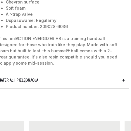
Chevron surface
Soft foam
Air-trap valve
Dopasowanie: Regularny
Product number: 209028-6036
This hmlACTION ENERGIZER HB is a training handball
designed for those who train like they play. Made with soft
foam but built to last, this hummel® ball comes with a 2-
year guarantee. It's also resin compatible should you need
to apply some mid-session.
MATERIAŁ I PIELĘGNACJA