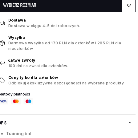
WYBIERZ ROZMIAR
Dostawa
Dostawa w ciągu 4–5 dni roboczych.
Wysyłka
Darmowa wysyłka od 170 PLN dla członków i 285 PLN dla
nieczłonków.
Łatwe zwroty
100 dni na zwrot dla członków.
Ceny tylko dla członków
Odblokuj ekskluzywne oszczędności na wybrane produkty.
Metody płatności
OPIS
Training ball