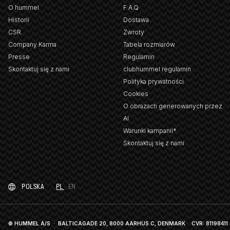
O hummel
F.A.Q
Historii
Dostawa
CSR
Zwroty
Company Karma
Tabela rozmiarów
Presse
Regulamin
Skontaktuj się z nami
clubhummel regulamin
Polityka prywatności
Cookies
O obrazach generowanych przez
AI
Warunki kampanii*
Skontaktuj się z nami
POLSKA
PL
EN
© HUMMEL A/S · BALTICAGADE 20, 8000 AARHUS C, DENMARK
CVR: 81198411