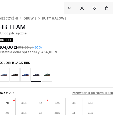
MĘŻCZYŹNI
OBUWIE
BUTY HALOWE
HB TEAM
But do piłki ręcznej
OUTLET
204,00 zł
408,00 zł
-50%
Ostatnia cena sprzedaży: 454,00 zł
KOLOR:
BLACK IRIS
ROZMIAR
Przewodnik po rozmiarach
36
36.5
37
37.5
38
38.5
39
39.5
40
40.5
41
41.5