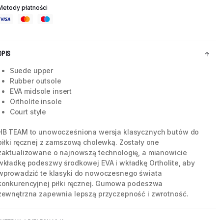
Metody płatności
OPIS
Suede upper
Rubber outsole
EVA midsole insert
Ortholite insole
Court style
HB TEAM to unowocześniona wersja klasycznych butów do
piłki ręcznej z zamszową cholewką. Zostały one
zaktualizowane o najnowszą technologię, a mianowicie
5 / 8
wkładkę podeszwy środkowej EVA i wkładkę Ortholite, aby
wprowadzić te klasyki do nowoczesnego świata
konkurencyjnej piłki ręcznej. Gumowa podeszwa
zewnętrzna zapewnia lepszą przyczepność i zwrotność.