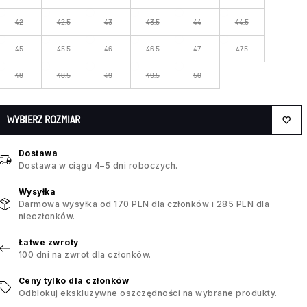
42
42.5
43
43.5
44
44.5
45
45.5
46
46.5
47
47.5
48
48.5
49
49.5
50
WYBIERZ ROZMIAR
Dostawa
Dostawa w ciągu 4–5 dni roboczych.
Wysyłka
Darmowa wysyłka od 170 PLN dla członków i 285 PLN dla
nieczłonków.
Łatwe zwroty
100 dni na zwrot dla członków.
Ceny tylko dla członków
Odblokuj ekskluzywne oszczędności na wybrane produkty.