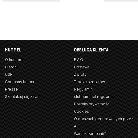
HUMMEL
OBSŁUGA KLIENTA
O hummel
F.A.Q
Historii
Dostawa
CSR
Zwroty
Company Karma
Tabela rozmiarów
Presse
Regulamin
Skontaktuj się z nami
clubhummel regulamin
Polityka prywatności
Cookies
O obrazach generowanych przez
AI
Warunki kampanii*