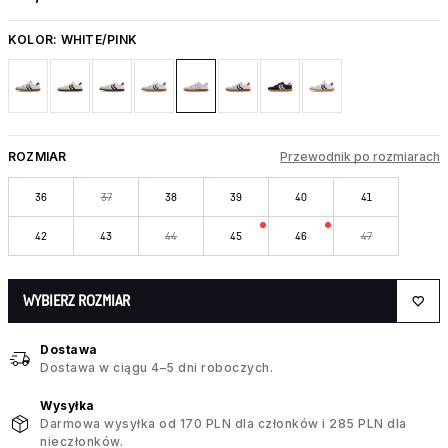
KOLOR:
WHITE/PINK
ROZMIAR
Przewodnik po rozmiarach
36
37
38
39
40
41
42
43
44
45
46
47
WYBIERZ ROZMIAR
Dostawa
Dostawa w ciągu 4–5 dni roboczych.
Wysyłka
Darmowa wysyłka od 170 PLN dla członków i 285 PLN dla
nieczłonków.