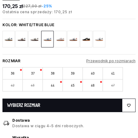
170,25 zł
227,00 zł
-25%
Ostatnia cena sprzedaży: 170,25 zł
KOLOR:
WHITE/TRUE BLUE
ROZMIAR
Przewodnik po rozmiarach
36
37
38
39
40
41
42
43
44
45
46
47
WYBIERZ ROZMIAR
Dostawa
Dostawa w ciągu 4–5 dni roboczych.
Wysyłka