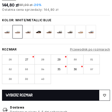
144,80 zł
181,00 zł
-20%
Ostatnia cena sprzedaży: 144,80 zł
KOLOR:
WHITE/METALLIC BLUE
ROZMIAR
Przewodnik po rozmiarach
26
27
28
29
30
31
32
33
34
35
36
37
38
39
40
WYBIERZ ROZMIAR
Dostawa
Dostawa w ciągu 4–5 dni roboczych.