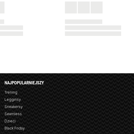
NAJPOPULARNIEJSZY
Trening
Legginsy
Sneakersy
Seamless
Dzieci
Black Friday