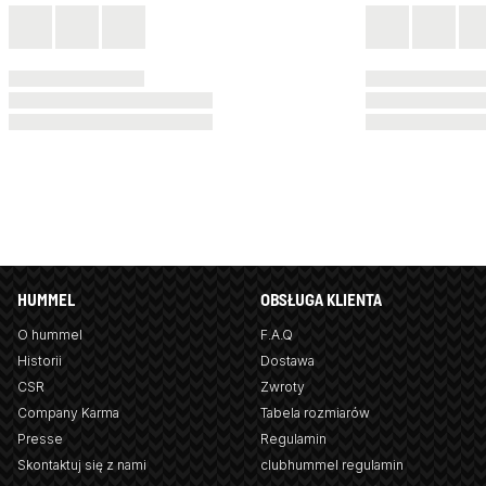
HUMMEL
OBSŁUGA KLIENTA
O hummel
F.A.Q
Historii
Dostawa
CSR
Zwroty
Company Karma
Tabela rozmiarów
Presse
Regulamin
Skontaktuj się z nami
clubhummel regulamin