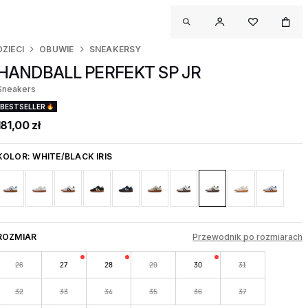
DZIECI
OBUWIE
SNEAKERSY
HANDBALL PERFEKT SP JR
Sneakers
BESTSELLER
181,00 zł
KOLOR:
WHITE/BLACK IRIS
ROZMIAR
Przewodnik po rozmiarach
26
27
28
29
30
31
32
33
34
35
36
37