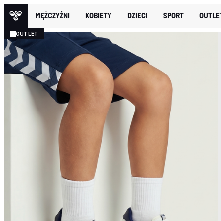
MĘŻCZYŹNI
KOBIETY
DZIECI
SPORT
OUTLE
OUTLET