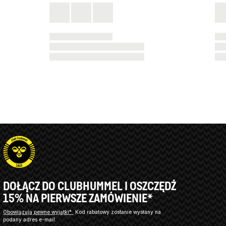
DOŁĄCZ DO CLUBHUMMEL I OSZCZĘDŹ
15% NA PIERWSZE ZAMÓWIENIE*
Obowiązują pewne wyjątki*
Kod rabatowy zostanie wysłany na
podany adres e-mail.