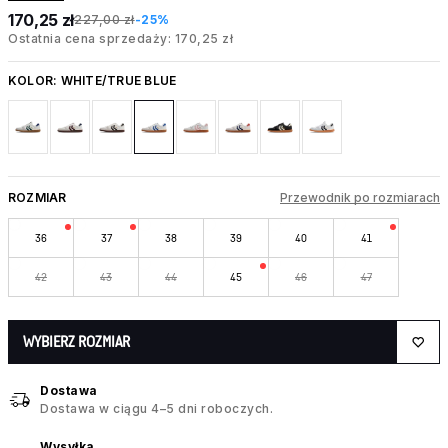
170,25 zł
227,00 zł
-25%
Ostatnia cena sprzedaży: 170,25 zł
KOLOR:
WHITE/TRUE BLUE
ROZMIAR
Przewodnik po rozmiarach
36
37
38
39
40
41
42
43
44
45
46
47
WYBIERZ ROZMIAR
Dostawa
Dostawa w ciągu 4–5 dni roboczych.
Wysyłka